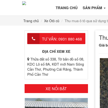
TRANG CHỦ
SẢN PHẨM
Thu mua ô tô qua sử dụng t
Trang chủ
Xe Ôtô cũ
Thu
TƯ VẤN:
0931 880 468
Giá 
ĐỊA CHỈ XEM XE
Thửa đất số 338, Tờ bản đồ số 08,
KDC Lô số 8A, KĐT mới Nam Sông
Cần Thơ, Phường Cái Răng, Thành
Phố Cần Thơ
XE NỔI BẬT