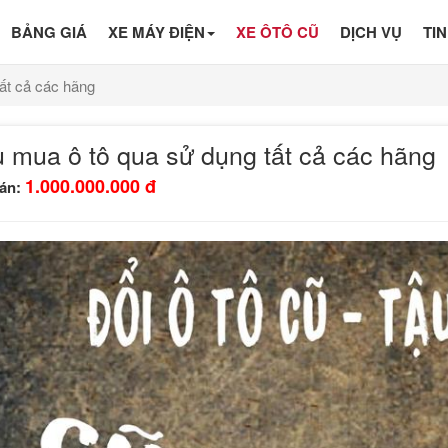
BẢNG GIÁ
XE MÁY ĐIỆN
XE ÔTÔ CŨ
DỊCH VỤ
TI
ất cả các hãng
 mua ô tô qua sử dụng tất cả các hãng
1.000.000.000 đ
bán: