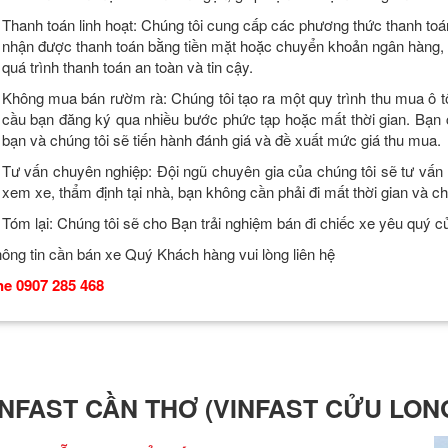
Thanh toán linh hoạt: Chúng tôi cung cấp các phương thức thanh toá
nhận được thanh toán bằng tiền mặt hoặc chuyển khoản ngân hàng, 
quá trình thanh toán an toàn và tin cậy.
Không mua bán rườm rà: Chúng tôi tạo ra một quy trình thu mua ô 
cầu bạn đăng ký qua nhiều bước phức tạp hoặc mất thời gian. Bạn 
bạn và chúng tôi sẽ tiến hành đánh giá và đề xuất mức giá thu mua.
Tư vấn chuyên nghiệp: Đội ngũ chuyên gia của chúng tôi sẽ tư vấn c
xem xe, thẩm định tại nhà, bạn không cần phải đi mất thời gian và ch
Tóm lại: Chúng tôi sẽ cho Bạn trải nghiệm bán đi chiếc xe yêu quý 
hông tin cần bán xe Quý Khách hàng vui lòng liên hệ
ne 0907 285 468
INFAST CẦN THƠ (VINFAST CỬU LON