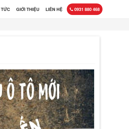
N TỨC
GIỚI THIỆU
LIÊN HỆ
0931 880 468