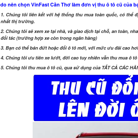
ý do nên chọn VinFast Cần Thơ làm đơn vị thu ô tô cũ của b
1. Chúng tôi liên kết với hệ thống thu mua toàn quốc, có thể 
nhất thị trường.
2. Chúng tôi sẽ xem xe tại nhà, và giao dịch tại chỗ, an toàn, n
đối tác (trường hợp xe còn trong ngân hàng)
3. Bạn có thể bán đứt hoặc đổi ô tô mới, với mức ưu đãi cao hơ
4. Chúng tôi ưu tiên xe lướt, đời cao tuy nhiên vẫn thu mua ô t
5. Chúng tôi thu mua ô tô cũ, qua sử dụng của TẤT CẢ CÁC H