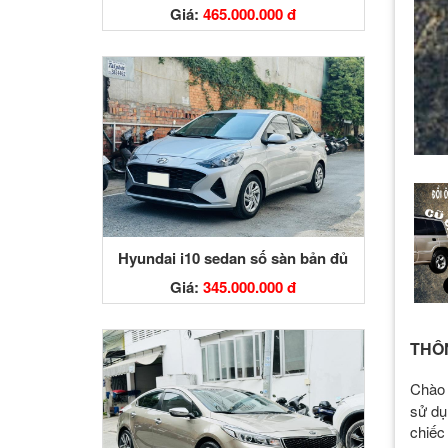
Giá:
465.000.000 đ
Hyundai i10 sedan số sàn bản đủ
Giá:
345.000.000 đ
THÔN
Chào 
sử dụ
chiếc